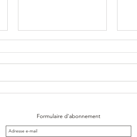
J've
La semaine dernière avec
Guacamole
Formulaire d'abonnement