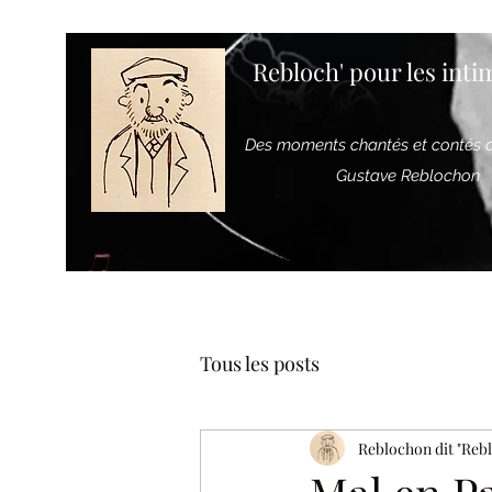
Rebloch' pour les intim
Des moments chantés et contés
Gustave Reblochon
Tous les posts
Reblochon dit "Reb