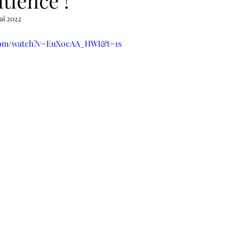
tience !
ai 2022
.com/watch?v=EuX0cAA_HWI&t=1s