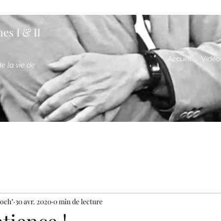
es I & II
Accueil
Vidéo
de
la vie de
loch"
30 avr. 2020
0 min de lecture