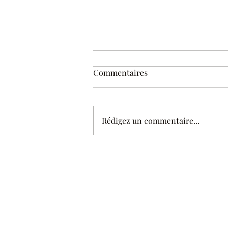
Commentaires
Rédigez un commentaire...
Oh Daisy ! Avec Gustave
Reblochon (Guy Lafrance) et
Rico (Christian Tétard)