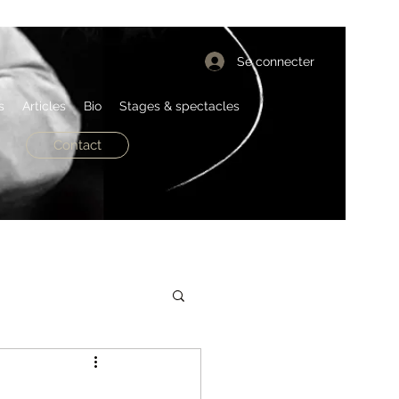
Se connecter
s
Articles
Bio
Stages & spectacles
Contact